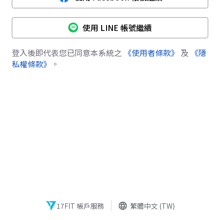
使用 LINE 帳號繼續
登入後即代表您已同意本系統之
《使用者條款》
及
《隱
私權條款》
。
17FIT 帳戶服務
language
繁體中文 (TW)